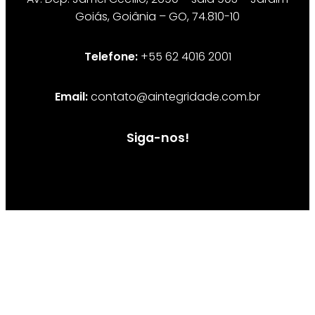
Goiás, Goiânia – GO, 74.810-10
Telefone:
+55 62 4016 2001
Email:
contato@aintegridade.com.br
Siga-nos!
© 2020 Aintegridade - FBR Compliance e Consultoria Ltda |
Todos os direitos reservados.