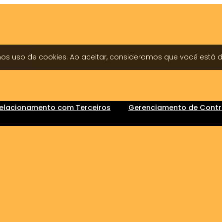
emos uso de cookies. Ao aceitar, consideramos que você est
elacionamento com Terceiros
Gerenciamento de Contra