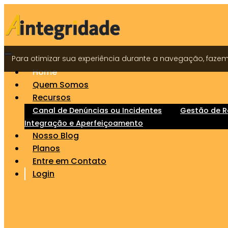
Para otimizar sua experiência durante a navegação, faz
Home
Quem Somos
Recursos
Canal de Denúncias ou Incidentes
Gestão de R
Integração e Aperfeiçoamento
Nosso Blog
Planos
Entre em Contato
Login